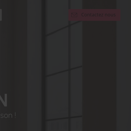
Contactez nous
N
son !