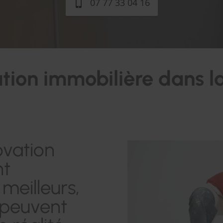
07 77 33 04 16
tion immobilière dans l
ovation
nt
meilleurs,
peuvent