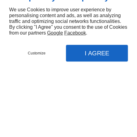
We use Cookies to improve user experience by
personalising content and ads, as well as analyzing
traffic and optimizing social networks functionalities.
By clicking "I Agree" you consent to the use of Cookies
from our partners
Google
Facebook
.
I AGREE
Customize
CONTACTEZ NOUS
CONTACTEZ NOUS
MENU
MENU
APPEL
APPEL
PLAN
PLAN
Accueil
Accueil
Pose de menuiseries à Fontaine
Nos prestations
Nos prestations
Menuiserie
Menuiserie
Création salle de bain
Création salle de bain
Dans un projet de
menuiserie en neuf ou
Plâtrerie
Plâtrerie